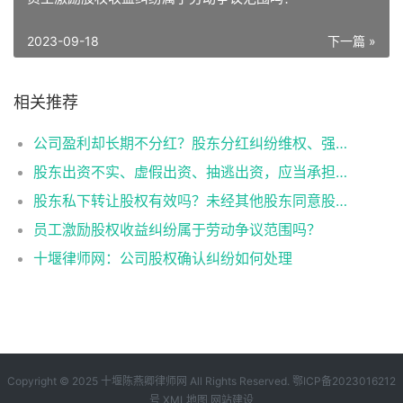
2023-09-18
下一篇 »
相关推荐
公司盈利却长期不分红？股东分红纠纷维权、强制分红诉讼实务指南
股东出资不实、虚假出资、抽逃出资，应当承担哪些法律责任
股东私下转让股权有效吗？未经其他股东同意股权转让效力纠纷解析
员工激励股权收益纠纷属于劳动争议范围吗？
十堰律师网：公司股权确认纠纷如何处理
Copyright © 2025 十堰陈燕卿律师网 All Rights Reserved.
鄂ICP备2023016212
号
XML地图
网站建设